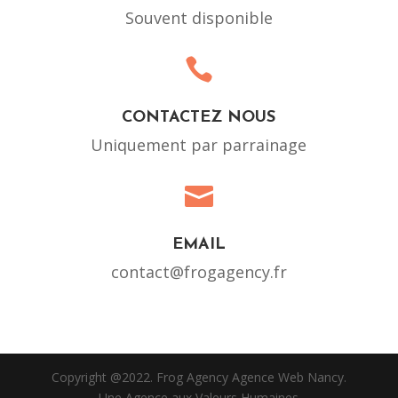
Souvent disponible

CONTACTEZ NOUS
Uniquement par parrainage

EMAIL
contact@frogagency.fr
Copyright @2022. Frog Agency Agence Web Nancy.
Une Agence aux Valeurs Humaines